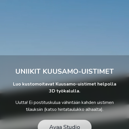
UNIIKIT KUUSAMO-UISTIMET
Luo kustomoitavat Kuusamo-uistimet helpolla
3D työkalulla.
Uutta! Ei postituskulua vähintään kahden uistimen
tilauksiin (katso hintataulukko alhaalta).
Avaa Studio