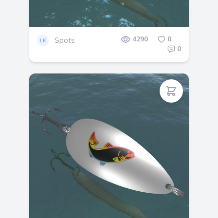
4290
0
Spots
0