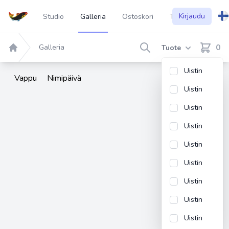
Kirjaudu
Studio
Galleria
Ostoskori
Tietoa
Search
0
Galleria
Tuote
items in
Home
Uistin
Vappu
Nimipäivä
Uistin
Uistin
Uistin
Uistin
Uistin
Uistin
Uistin
Uistin